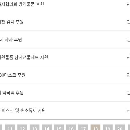
회복지협의회 방역물품 후원
지관 김치 후원
롯데 과자 후원
부지원물품 참치선물세트 지원
F80마스크 후원
회 떡국떡 후원
용 마스크 및 손소독제 지원
11
12
13
14
15
16
17
18
19
20